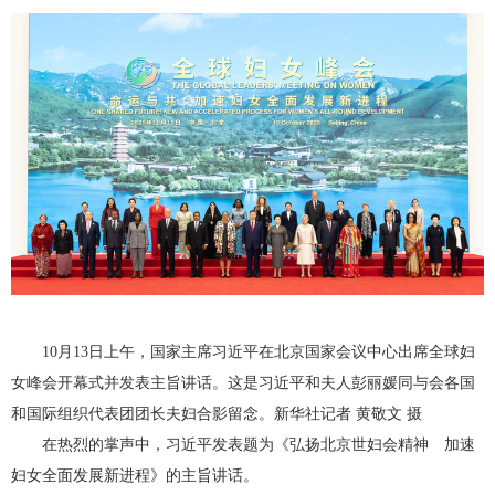
10月13日上午，国家主席习近平在北京国家会议中心出席全球妇
女峰会开幕式并发表主旨讲话。这是习近平和夫人彭丽媛同与会各国
和国际组织代表团团长夫妇合影留念。新华社记者 黄敬文 摄
在热烈的掌声中，习近平发表题为《弘扬北京世妇会精神 加速
妇女全面发展新进程》的主旨讲话。