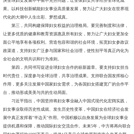
决全球妇女发展不平衡不充分问题，让全体妇女共享经济全球化成
果。以科技创新赋能妇女事业高质量发展，努力让广大妇女在世界现
代化的大潮中人生出彩、梦想成真。
第三，共同构建保障妇女权益的治理格局。要完善制度和法律，
让更多优质的健康和教育资源惠及所有妇女，努力让广大妇女更加全
面公平地享有各项权利。营造包容和谐的社会环境，拓宽妇女参政议
政渠道，支持妇女广泛参与国家和社会治理，使性别平等真正内化为
全社会的文明共识和行为准则。
第四，共同书写促进全球妇女合作的崭新篇章。要支持妇女担当
时代责任，深度参与全球治理，共享治理成果。支持联合国发挥核心
作用，更多关注发展中国家妇女需求，为各国妇女搭建宽广的合作平
台，推动形成美美与共的生动局面。
习近平指出，中国坚持将妇女事业融入中国式现代化宏阔实践，
妇女事业取得历史性成就、发生历史性变革，中国妇女在经济社会发
展中真正发挥着“半边天”作用。中国积极以自身发展为全球妇女事业
提供机遇和保障，推动国际妇女交流合作。未来5年，中方将再向联合