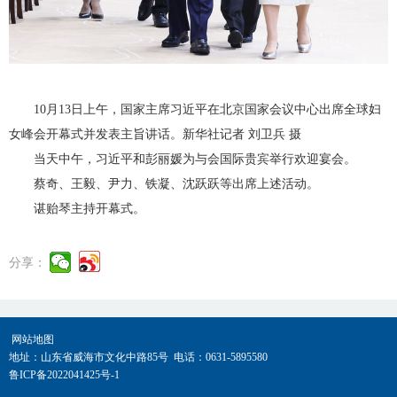
10月13日上午，国家主席习近平在北京国家会议中心出席全球妇
女峰会开幕式并发表主旨讲话。新华社记者 刘卫兵 摄
当天中午，习近平和彭丽媛为与会国际贵宾举行欢迎宴会。
蔡奇、王毅、尹力、铁凝、沈跃跃等出席上述活动。
谌贻琴主持开幕式。
分享：
网站地图
地址：山东省威海市文化中路85号 电话：0631-5895580
鲁ICP备2022041425号-1