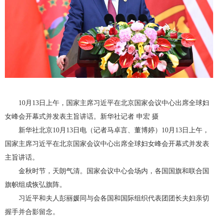
10月13日上午，国家主席习近平在北京国家会议中心出席全球妇
女峰会开幕式并发表主旨讲话。新华社记者 申宏 摄
新华社北京10月13日电（记者马卓言、董博婷）10月13日上午，
国家主席习近平在北京国家会议中心出席全球妇女峰会开幕式并发表
主旨讲话。
金秋时节，天朗气清。国家会议中心会场内，各国国旗和联合国
旗帜组成恢弘旗阵。
习近平和夫人彭丽媛同与会各国和国际组织代表团团长夫妇亲切
握手并合影留念。