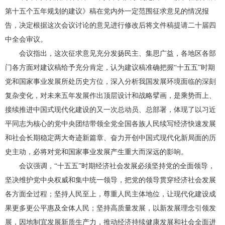
第十五个五年规划的建议》稿在党内外一定范围征求意见的情况报
告，决定根据这次会议讨论的意见进行修改后将文件稿提请二十届四
中全会审议。
会议指出，这次征求意见充分发扬民主、集思广益，各地区各部
门各方面对建议稿给予充分肯定，认为建议稿准确把握“十五五”时期
党和国家事业发展所处历史方位，深入分析我国发展环境面临的深刻
复杂变化，对未来五年发展作出顶层设计和战略擘画，是乘势而上、
接续推进中国式现代化建设的又一次总动员、总部署，体现了以习近
平同志为核心的党中央团结带领全党全国各族人民续写经济快速发展
和社会长期稳定两大奇迹新篇章、奋力开创中国式现代化新局面的历
史主动，必将对党和国家事业发展产生重大而深远的影响。
会议强调，“十五五”时期经济社会发展必须坚持党的全面领导，
坚决维护党中央权威和集中统一领导，把党的领导贯穿经济社会发展
各方面全过程；坚持人民至上，尊重人民主体地位，让现代化建设成
果更多更公平惠及全体人民；坚持高质量发展，以新发展理念引领发
展，因地制宜发展新质生产力，推动经济持续健康发展和社会全面进