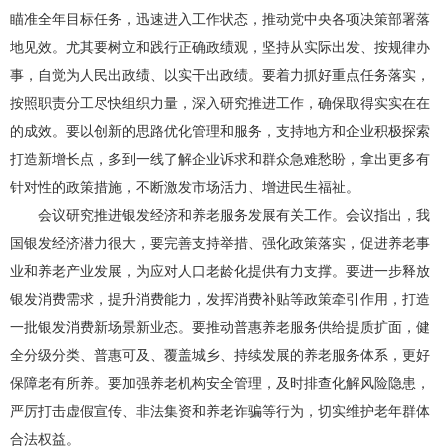
瞄准全年目标任务，迅速进入工作状态，推动党中央各项决策部署落
地见效。尤其要树立和践行正确政绩观，坚持从实际出发、按规律办
事，自觉为人民出政绩、以实干出政绩。要着力抓好重点任务落实，
按照职责分工尽快组织力量，深入研究推进工作，确保取得实实在在
的成效。要以创新的思路优化管理和服务，支持地方和企业积极探索
打造新增长点，多到一线了解企业诉求和群众急难愁盼，拿出更多有
针对性的政策措施，不断激发市场活力、增进民生福祉。
会议研究推进银发经济和养老服务发展有关工作。会议指出，我
国银发经济潜力很大，要完善支持举措、强化政策落实，促进养老事
业和养老产业发展，为应对人口老龄化提供有力支撑。要进一步释放
银发消费需求，提升消费能力，发挥消费补贴等政策牵引作用，打造
一批银发消费新场景新业态。要推动普惠养老服务供给提质扩面，健
全分级分类、普惠可及、覆盖城乡、持续发展的养老服务体系，更好
保障老有所养。要加强养老机构安全管理，及时排查化解风险隐患，
严厉打击虚假宣传、非法集资和养老诈骗等行为，切实维护老年群体
合法权益。