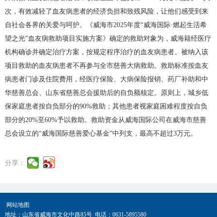
次，有效减轻了血友病患者的经济负担和致残风险，让他们感受到来
自社会各界的关爱与呵护。《威海市2025年度“威海国际·燃起生活希
望之光”血友病救助项目实施方案》确定的救助对象为，威海籍经医疗
机构确诊并确定治疗方案，按规定程序治疗的血友病患者。被纳入该
项目救助的血友病患者不再参与全市慈善大病救助。救助标准按血友
病患者门诊及住院费用，经医疗保险、大病保险报销、药厂补助和中
华慈善总会、山东省慈善总会援助后的自负额核定。原则上，城乡低
保家庭患者按自负部分的90%救助；其他患者视家庭困难程度按自负
部分的20%至60%予以救助。救助资金从威海国际公司在威海市慈善
总会设立的“威海国际慈善爱心基金”中列支，最高不超过3万元。
分享：
网站地图
地址：山东省威海市文化中路85号 电话：0631-5895580