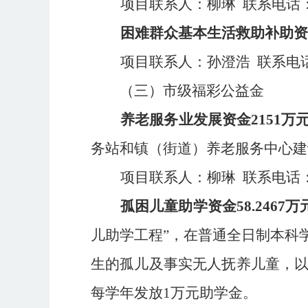
项目联系人：柳琳
联系电话
困难群众基本生活
救助
补助
资
项目联系人：孙澄浩
联系电
（三）
市级
福彩
公益金
养老服务业发展资金
2151
万
务站
和
镇（街道）养老服务中心建
项目联系人：
柳琳
联系电话
孤困儿童助学资金
58.2467
万
儿助学工程
”
，在普通全日制本科
生的孤儿及事实无人抚养儿童，
每学年发放
1
万元助学金。