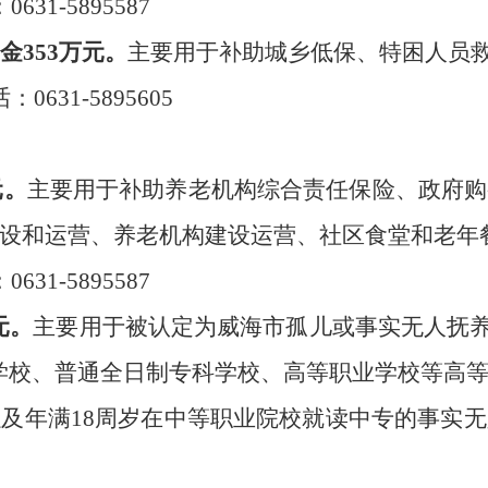
：
0631-5895587
金
353
万元。
主要用于
补助
城乡低保、特困人员
话：
0631-5895605
元
。
主要用于
补助
养老机构综合责任保
险、政府购
设和运营
、养老机构建设运营、
社区食堂
和
老年
：
0631-5895587
元。
主要用于被认定为威海市孤儿或事实无人抚
学校、普通全日制专科学校、高等职业学校等高
以及年满
18
周岁在中等职业院校就读中专的事实无