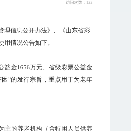
访问次数：
122
管理信息公开办法》、《山东省彩
使用情况公告如下。
公益金
1656
万元
、
省级彩票公益金
济困
”
的发行宗旨，重点用于
为
老年
为主的养老机构（含特困人员供养